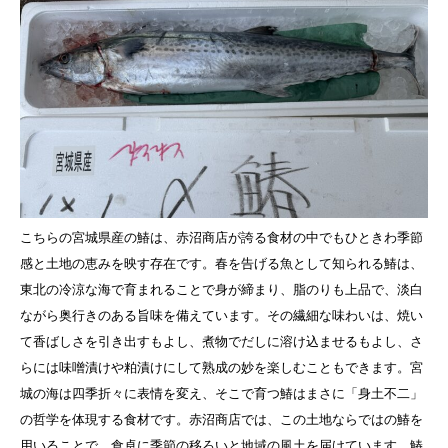
こちらの宮城県産の鰆は、赤沼商店が誇る食材の中でもひときわ季節
感と土地の恵みを映す存在です。春を告げる魚として知られる鰆は、
東北の冷涼な海で育まれることで身が締まり、脂のりも上品で、淡白
ながら奥行きのある旨味を備えています。その繊細な味わいは、焼い
て香ばしさを引き出すもよし、煮物でだしに溶け込ませるもよし、さ
らには味噌漬けや粕漬けにして熟成の妙を楽しむこともできます。宮
城の海は四季折々に表情を変え、そこで育つ鰆はまさに「身土不二」
の哲学を体現する食材です。赤沼商店では、この土地ならではの鰆を
用いることで、食卓に季節の移ろいと地域の風土を届けています。鰆