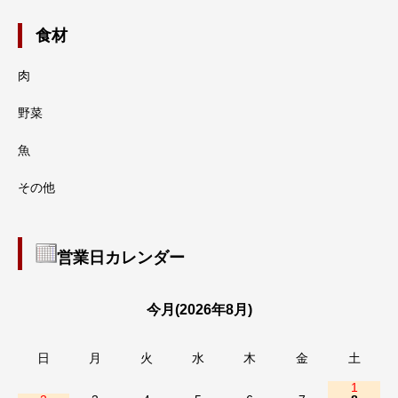
食材
肉
野菜
魚
その他
営業日カレンダー
今月(2026年8月)
日
月
火
水
木
金
土
1