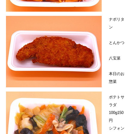
ナポリタ
ン
とんかつ
八宝菜
本日のお
惣菜
ポテトサ
ラダ
100g150
円
シフォン