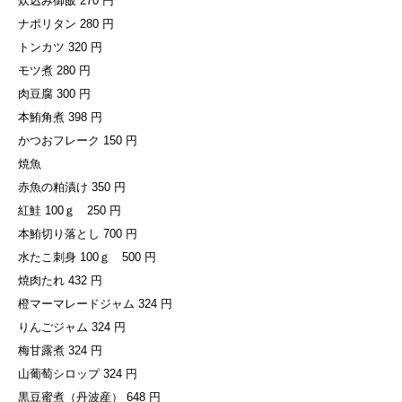
炊込み御飯 270 円
ナポリタン 280 円
トンカツ 320 円
モツ煮 280 円
肉豆腐 300 円
本鮪角煮 398 円
かつおフレーク 150 円
焼魚
赤魚の粕漬け 350 円
紅鮭 100ｇ 250 円
本鮪切り落とし 700 円
水たこ刺身 100ｇ 500 円
焼肉たれ 432 円
橙マーマレードジャム 324 円
りんごジャム 324 円
梅甘露煮 324 円
山葡萄シロップ 324 円
黒豆蜜煮（丹波産） 648 円