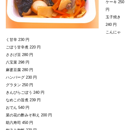
ケーキ 250
円
玉子焼き
240 円
こんにゃ
く甘辛 230 円
ごぼう甘辛煮 220 円
ささげ豆 280 円
八宝菜 298 円
麻婆豆腐 280 円
ハンバーグ 230 円
グラタン 250 円
きんぴらごぼう 240 円
なめこの旨煮 239 円
おでん 540 円
菜の花の酢みそ和え 200 円
助六寿司 450 円