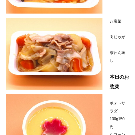
八宝菜
肉じゃが
茶わん蒸
し
本日のお
惣菜
ポテトサ
ラダ
100g150
円
シフォン