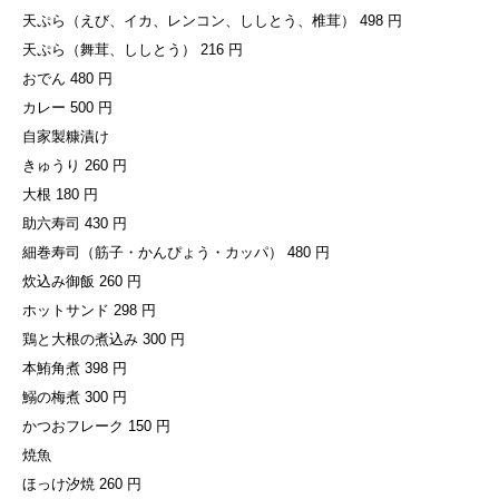
天ぷら（えび、イカ、レンコン、ししとう、椎茸） 498 円
天ぷら（舞茸、ししとう） 216 円
おでん 480 円
カレー 500 円
自家製糠漬け
きゅうり 260 円
大根 180 円
助六寿司 430 円
細巻寿司（筋子・かんぴょう・カッパ） 480 円
炊込み御飯 260 円
ホットサンド 298 円
鶏と大根の煮込み 300 円
本鮪角煮 398 円
鰯の梅煮 300 円
かつおフレーク 150 円
焼魚
ほっけ汐焼 260 円