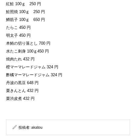
紅鮭 100ｇ 250 円
鮭照焼 100ｇ 250 円
鱒筋子 100ｇ 650 円
たらこ 450 円
明太子 450 円
本鮪の切り落とし 700 円
水たこ刺身 100ｇ450 円
焼肉たれ 432 円
橙マーマレードジャム 324 円
酢橘マーマレードジャム 324 円
丹波の黒豆 648 円
栗きんとん 432 円
栗渋皮煮 432 円
投稿者:
akatou