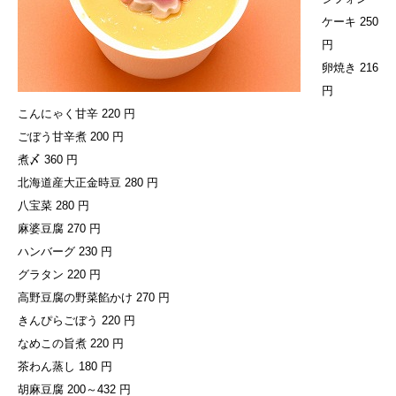
ケーキ 250
円
卵焼き 216
円
こんにゃく甘辛 220 円
ごぼう甘辛煮 200 円
煮〆 360 円
北海道産大正金時豆 280 円
八宝菜 280 円
麻婆豆腐 270 円
ハンバーグ 230 円
グラタン 220 円
高野豆腐の野菜餡かけ 270 円
きんぴらごぼう 220 円
なめこの旨煮 220 円
茶わん蒸し 180 円
胡麻豆腐 200～432 円