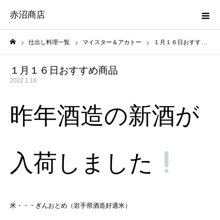
赤沼商店
仕出し料理一覧
マイスター＆アカトー
１月１６日おすすめ商品
ホーム
１月１６日おすすめ商品
2022.1.16
昨年酒造の新酒が
入荷しました
米・・・ぎんおとめ（岩手県酒造好適米）