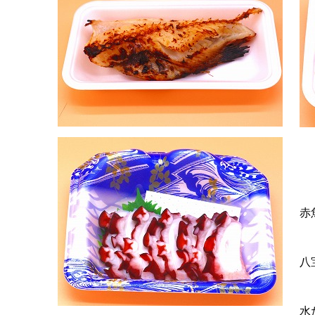
赤
八
水