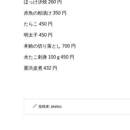
ほっけ汐焼 260 円
赤魚の粕漬け 350 円
たらこ 450 円
明太子 450 円
本鮪の切り落とし 700 円
水たこ刺身 100ｇ450 円
栗渋皮煮 432 円
投稿者:
akatou