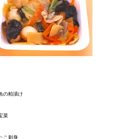
魚の粕漬け
宝菜
たこ刺身