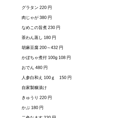
グラタン 220 円
肉じゃが 380 円
なめこの旨煮 230 円
茶わん蒸し 180 円
胡麻豆腐 200～432 円
かぼちゃ煮付 100g 108 円
おでん 480 円
人参白和え 100ｇ 150 円
自家製糠漬け
きゅうり 220 円
かぶ 180 円
二色なます 220 円