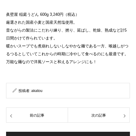
眞壁屋 稲庭うどん 600g 3,240円（税込）
厳選された国産小麦と国産天然塩使用。
昔ながらの製法にこだわり練り、撚り、延ばし、乾燥、熟成など計5
日間かけて作られています。
暖かいスープでも煮崩れしないしなやかな麺である一方、喉越しがつ
るつるとしていてこれからの時期に冷やして食べるのにも最適です。
万能な麺なので洋風ソースと和えるアレンジにも！
投稿者:
akatou
前の記事
次の記事