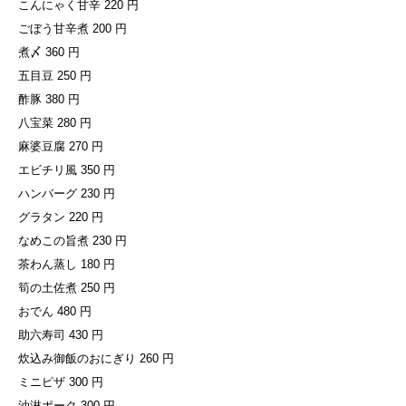
こんにゃく甘辛 220 円
ごぼう甘辛煮 200 円
煮〆 360 円
五目豆 250 円
酢豚 380 円
八宝菜 280 円
麻婆豆腐 270 円
エビチリ風 350 円
ハンバーグ 230 円
グラタン 220 円
なめこの旨煮 230 円
茶わん蒸し 180 円
筍の土佐煮 250 円
おでん 480 円
助六寿司 430 円
炊込み御飯のおにぎり 260 円
ミニピザ 300 円
油淋ポーク 300 円