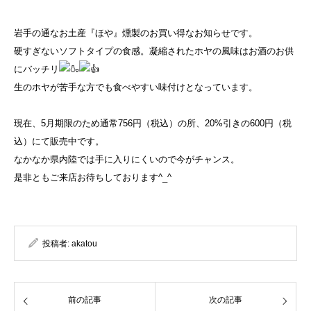
岩手の通なお土産『ほや』燻製のお買い得なお知らせです。
硬すぎないソフトタイプの食感。凝縮されたホヤの風味はお酒のお
供
にバッチリ
生のホヤが苦手な方でも食べやすい味付けとなっています。
現在、5月期限のため通常756円（税込）の所、20%引きの6
00円（税
込）にて販売中です。
なかなか県内陸では手に入りにくいので今がチャンス。
是非ともご来店お待ちしております^_^
投稿者:
akatou
前の記事
次の記事