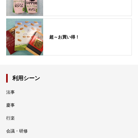
超～お買い得！
利用シーン
法事
慶事
行楽
会議・研修