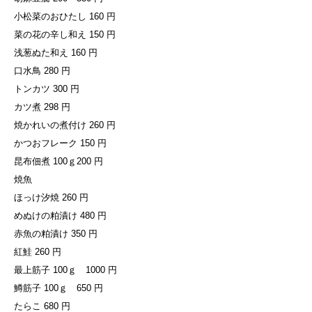
小松菜のおひたし 160 円
菜の花の辛し和え 150 円
浅葱ぬた和え 160 円
口水鳥 280 円
トンカツ 300 円
カツ煮 298 円
焼かれいの煮付け 260 円
かつおフレーク 150 円
昆布佃煮 100ｇ200 円
焼魚
ほっけ汐焼 260 円
めぬけの粕漬け 480 円
赤魚の粕漬け 350 円
紅鮭 260 円
最上筋子 100ｇ 1000 円
鱒筋子 100ｇ 650 円
たらこ 680 円