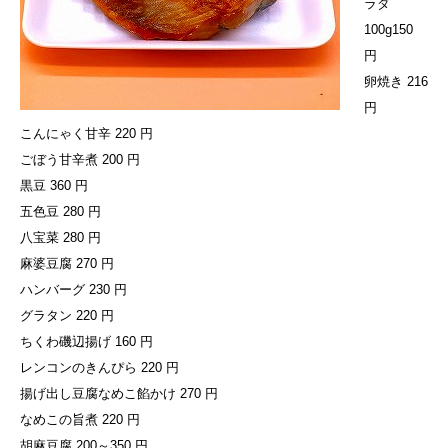
ラダ
100g150
円
卵焼き 216
円
こんにゃく甘辛 220 円
ごぼう甘辛煮 200 円
黒豆 360 円
五色豆 280 円
八宝菜 280 円
麻婆豆腐 270 円
ハンバーグ 230 円
グラタン 220 円
ちくわ磯辺揚げ 160 円
レンコンのきんぴら 220 円
揚げ出し豆腐なめこ餡かけ 270 円
なめこの旨煮 220 円
胡麻豆腐 200～350 円