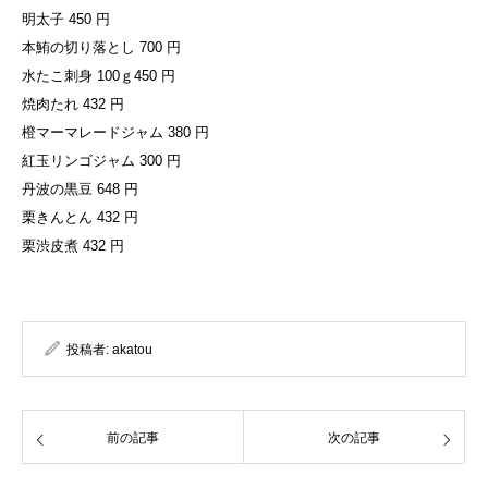
明太子 450 円
本鮪の切り落とし 700 円
水たこ刺身 100ｇ450 円
焼肉たれ 432 円
橙マーマレードジャム 380 円
紅玉リンゴジャム 300 円
丹波の黒豆 648 円
栗きんとん 432 円
栗渋皮煮 432 円
投稿者:
akatou
前の記事
次の記事