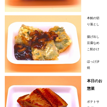
本鮪の切
り落とし
揚げ出し
豆腐なめ
こ餡かけ
ほっけ汐
焼
本日のお
惣菜
ポテトサ