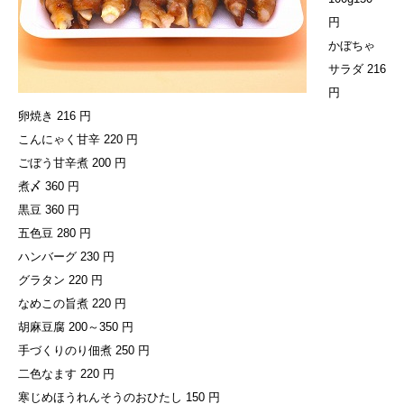
円
かぼちゃ
サラダ 216
円
卵焼き 216 円
こんにゃく甘辛 220 円
ごぼう甘辛煮 200 円
煮〆 360 円
黒豆 360 円
五色豆 280 円
ハンバーグ 230 円
グラタン 220 円
なめこの旨煮 220 円
胡麻豆腐 200～350 円
手づくりのり佃煮 250 円
二色なます 220 円
寒じめほうれんそうのおひたし 150 円