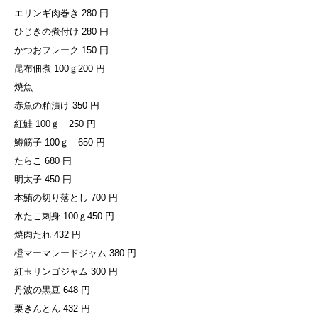
エリンギ肉巻き 280 円
ひじきの煮付け 280 円
かつおフレーク 150 円
昆布佃煮 100ｇ200 円
焼魚
赤魚の粕漬け 350 円
紅鮭 100ｇ 250 円
鱒筋子 100ｇ 650 円
たらこ 680 円
明太子 450 円
本鮪の切り落とし 700 円
水たこ刺身 100ｇ450 円
焼肉たれ 432 円
橙マーマレードジャム 380 円
紅玉リンゴジャム 300 円
丹波の黒豆 648 円
栗きんとん 432 円