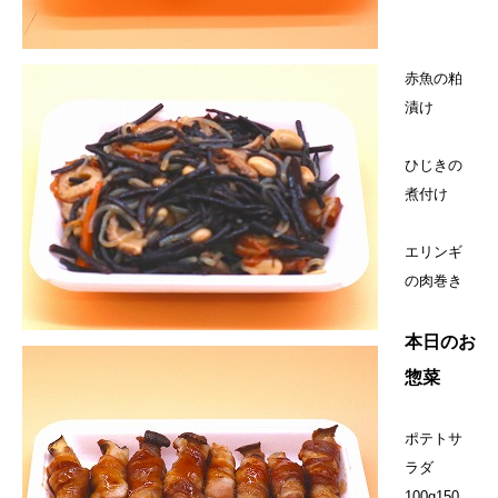
赤魚の粕
漬け
ひじきの
煮付け
エリンギ
の肉巻き
本日のお
惣菜
ポテトサ
ラダ
100g150