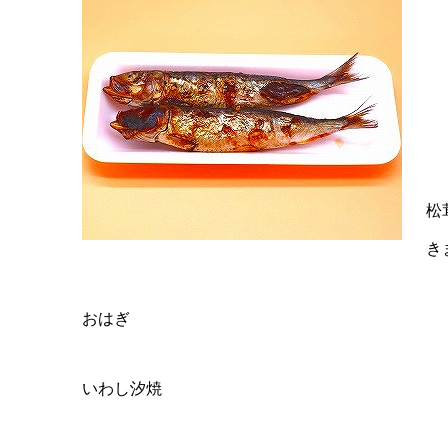
松
き
おはぎ
いわし汐焼