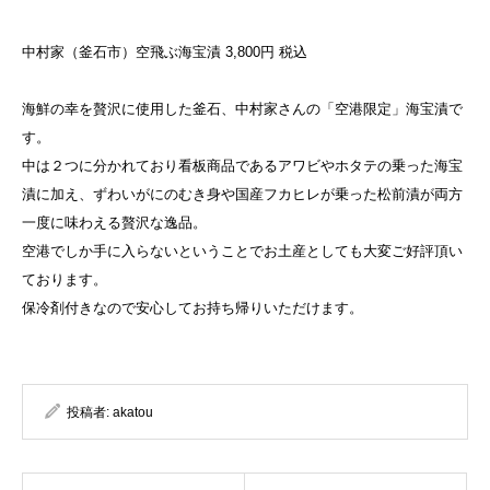
中村家（釜石市）空飛ぶ海宝漬 3,800円 税込
海鮮の幸を贅沢に使用した釜石、中村家さんの「空港限定」海宝漬
で
す。
中は２つに分かれており看板商品であるアワビやホタテの乗った海
宝
漬に加え、ずわいがにのむき身や国産フカヒレが乗った松前漬が
両方
一度に味わえる贅沢な逸品。
空港でしか手に入らないということでお土産としても大変ご好評頂
い
ております。
保冷剤付きなので安心してお持ち帰りいただけます。
投稿者:
akatou