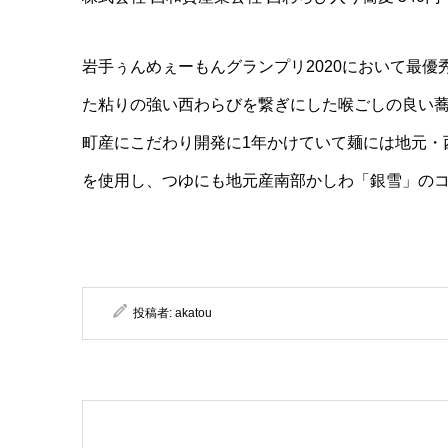
岩手ぅんめぇーもんグランプリ2020において最優
た粘りの強い西わらびを
繋ぎにした喉ごしの良い
町産にこだわり開発に1年かけていて麺には地元・
を使用し、つゆにも地元産南
部かしわ「銀雪」のコ
投稿者:
akatou