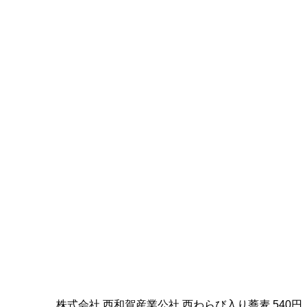
株式会社 西和賀産業公社 西わらび入り蕎麦 540