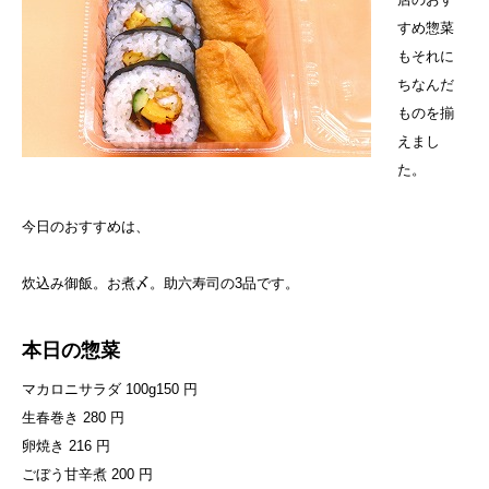
すめ惣菜
もそれに
ちなんだ
ものを揃
えまし
た。
今日のおすすめは、
炊込み御飯。お煮〆。助六寿司の3品です。
本日の惣菜
マカロニサラダ 100g150 円
生春巻き 280 円
卵焼き 216 円
ごぼう甘辛煮 200 円