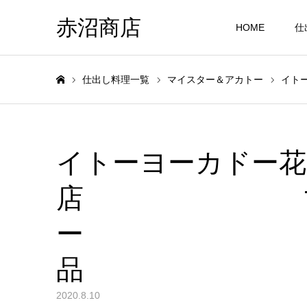
赤沼商店
HOME
仕
仕出し料理一覧
マイスター＆アカトー
イ
ホーム
イトーヨーカドー花
店 マイス
ー 本日の
品
2020.8.10