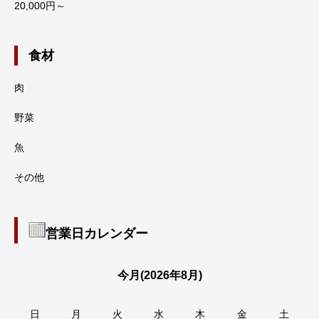
20,000円～
食材
肉
野菜
魚
その他
営業日カレンダー
今月(2026年8月)
日
月
火
水
木
金
土