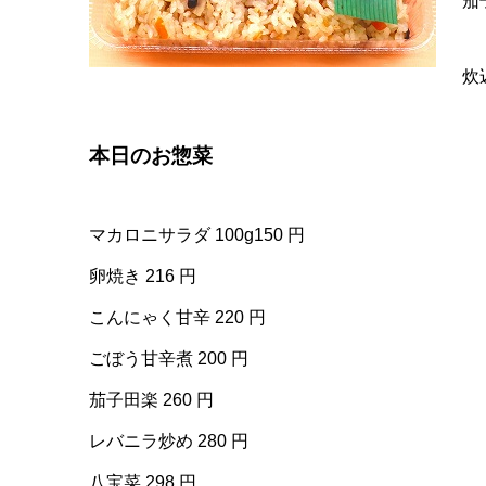
茄
炊
本日のお惣菜
マカロニサラダ 100g150 円
卵焼き 216 円
こんにゃく甘辛 220 円
ごぼう甘辛煮 200 円
茄子田楽 260 円
レバニラ炒め 280 円
八宝菜 298 円