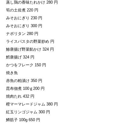
蒸し鶏の香味たれかけ 280 円
筍の土佐煮 220 円
みそおにぎり 230 円
みそおにぎり 300 円
ナポリタン 280 円
ライスパスタの野菜炒め 円
鯵唐揚げ野菜餡かけ 324 円
鱈唐揚げ 324 円
かつをフレーク 150 円
焼き魚
赤魚の粕漬け 350 円
昆布佃煮 100ｇ200 円
焼肉たれ 432 円
橙マーマレードジャム 380 円
紅玉リンゴジャム 300 円
鱒筋子 100g 650 円