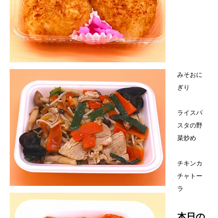
みそおに
ぎり
ライスパ
スタの野
菜炒め
チキンカ
チャトー
ラ
本日の