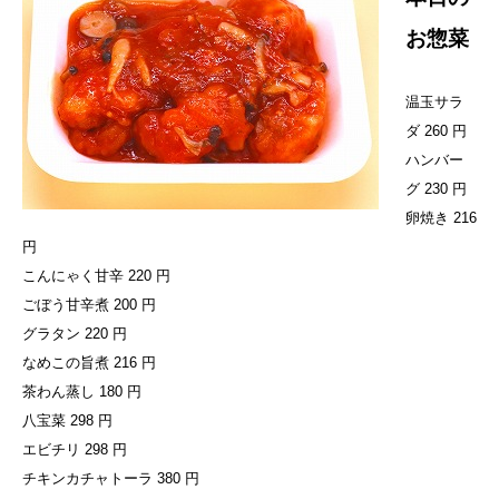
お惣菜
温玉サラ
ダ 260 円
ハンバー
グ 230 円
卵焼き 216
円
こんにゃく甘辛 220 円
ごぼう甘辛煮 200 円
グラタン 220 円
なめこの旨煮 216 円
茶わん蒸し 180 円
八宝菜 298 円
エビチリ 298 円
チキンカチャトーラ 380 円