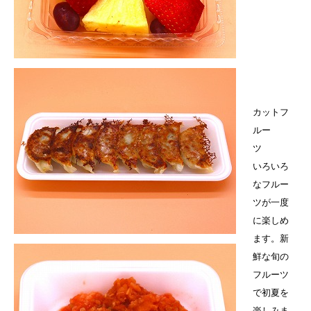
カットフ
ルー
ツ
いろいろ
なフルー
ツが一度
に楽しめ
ます。新
鮮な旬の
フルーツ
で初夏を
楽しみま