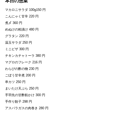
本日の惣菜
マカロニサラダ 100g150 円
こんにゃく甘辛 220 円
煮〆 360 円
めぬけの粕漬け 480 円
グラタン 220 円
温玉サラダ 250 円
ミニピザ 300 円
チキンカチャトーラ 380 円
マグロのフレーク 216 円
わらびの酢の物 230 円
ごぼう甘辛煮 200 円
串カツ 250 円
まいたけ天ぷら 250 円
手羽先の甘酢餡かけ 300 円
手作り餃子 298 円
アスパラガスの肉巻き 280 円